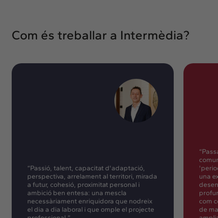
Com és treballar a Intermèdia?
“Passa
comun
“Passió, talent, capacitat d'adaptació,
'perio
perspectiva, arrelament al territori, mirada
una ex
a futur, cohesió, proximitat personal i
desen
ambició ben entesa: una mescla
profu
necessàriament enriquidora que nodreix
com co
el dia a dia laboral i que omple el projecte
de ma
professional.”
amplia