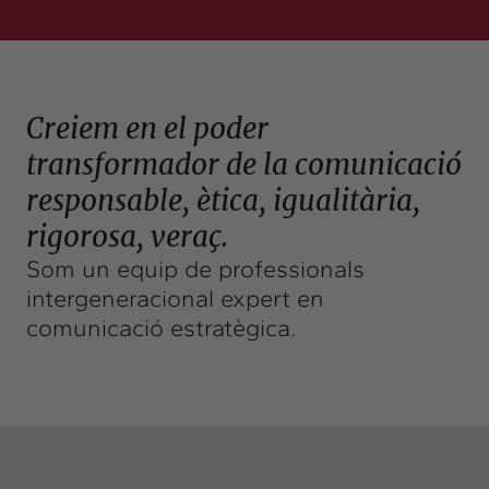
Insights
Actualitat
Intercanvi
Contacte
Creiem en el poder
transformador de la comunicació
info@intermedia.cat
+34 934 157 662
responsable, ètica, igualitària,
rigorosa, veraç.
Som un equip de professionals
intergeneracional expert en
comunicació estratègica.