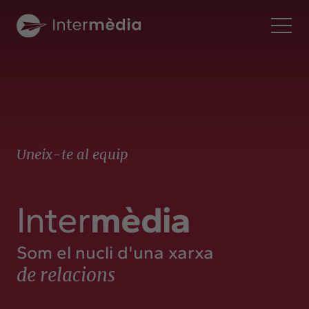
Ca
Intermèdia
Sobre nosaltres
Interconnexió
Els nostres serveis
Uneix-te al equip
Interacció
Projectes
Inter
mèdia
Intermèdia
Confidencial
Som el nucli d'una xarxa
Interrelació
de relacions
Clients