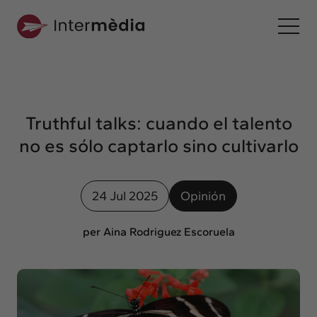
Es
Intermèdia
Sobre nosotros
Truthful talks: cuando el talento
Interconexión
no es sólo captarlo sino cultivarlo
Nuestros servicios
Interacción
24 Jul 2025
Opinión
Proyectos
Intermèdia
per Aina Rodriguez Escoruela
Confidencial
Interrelación
Clientes