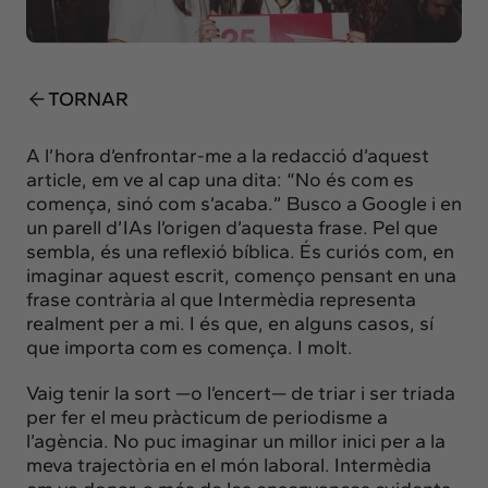
Insights
Actualitat
Intercanvi
TORNAR
Contacte
A l’hora d’enfrontar-me a la redacció d’aquest
info@intermedia.cat
+34 934 157 662
article, em ve al cap una dita: “No és com es
comença, sinó com s’acaba.” Busco a Google i en
un parell d’IAs l’origen d’aquesta frase. Pel que
sembla, és una reflexió bíblica. És curiós com, en
imaginar aquest escrit, començo pensant en una
frase contrària al que Intermèdia representa
realment per a mi. I és que, en alguns casos, sí
que importa com es comença. I molt.
Vaig tenir la sort —o l’encert— de triar i ser triada
per fer el meu pràcticum de periodisme a
l’agència. No puc imaginar un millor inici per a la
meva trajectòria en el món laboral. Intermèdia