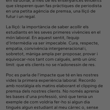
em va donar, a més de les ensenyances evidents
que s’esperen quan fas pràctiques de periodista
en una petita agència de premsa, una lliçó de
futur i un regal.
La lliçó: la importància de saber acollir els
estudiants en les seves primeres vivències en el
món laboral. En aquest sentit, l’equip
d’Intermèdia va ser impecable. Cura, respecte,
empatia, convivència intergeneracional i,
sobretot, màniga ampla per proposar, provar i
equivocar-nos tant com calgués, amb un únic
límit: que els clients no se n’adonessin de res.
Poc es parla de l’impacte que té en les nostres
vides la primera experiència laboral. Recordo
amb nostàlgia els matins elaborant el clipping de
premsa dels nostres clients. No només aprenia
les bases d’una professió, sinó que tenia un
exemple de com voldria fer-ho si algun dia
tingués algun estudiant al meu càrrec o, sense