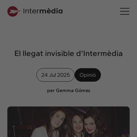
Ca
Intermèdia
Sobre nosaltres
El llegat invisible d'Intermèdia
Interconnexió
Els nostres serveis
24 Jul 2025
Opinió
Interacció
Projectes
per Gemma Gómez
Intermèdia
Confidencial
Interrelació
Clients