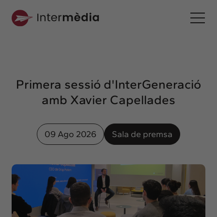
Ca
Intermèdia
Sobre nosaltres
Primera sessió d'InterGeneració
Interconnexió
amb Xavier Capellades
Els nostres serveis
Interacció
09 Ago 2026
Sala de premsa
Projectes
Intermèdia
Confidencial
Interrelació
Clients