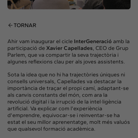
Insights
Actualitat
Intercanvi
TORNAR
Contacte
Ahir vam inaugurar el cicle
InterGeneració
amb la
participació de
Xavier Capellades
, CEO de Grup
info@intermedia.cat
+34 934 157 662
Parlem, que va compartir la seva trajectòria i
algunes reflexions clau per als joves assistents.
Sota la idea que no hi ha trajectòries úniques ni
consells universals, Capellades va destacar la
importància de traçar el propi camí, adaptant-se
als canvis constants del món, com ara la
revolució digital i la irrupció de la intel·ligència
artificial. Va explicar com l'experiència
d'emprendre, equivocar-se i reinventar-se ha
estat el seu millor aprenentatge, molt més valuós
que qualsevol formació acadèmica.